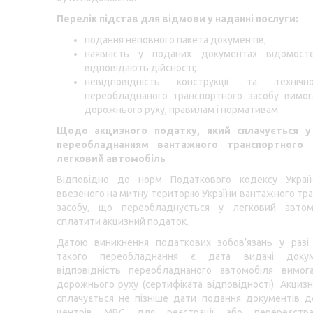
Перелік підстав для відмови у наданні послуги:
подання неповного пакета документів;
наявність у поданих документах відомос
відповідають дійсності;
невідповідність конструкції та технічн
переобладнаного транспортного засобу вимог
дорожнього руху, правилам і нормативам.
Щодо акцизного податку, який сплачується у
переобладнанням вантажного транспортного 
легковий автомобіль
Відповідно до норм Податкового кодексу Украї
ввезеного на митну територію України вантажного тр
засобу, що переобладнується у легковий автом
сплатити акцизний податок.
Датою виникнення податкових зобов’язань у разі 
такого переобладнання є дата видачі доку
відповідність переобладнаного автомобіля вимог
дорожнього руху (сертифіката відповідності). Акциз
сплачується не пізніше дати подання документів д
центрів МВС для реєстрації або перереєстра