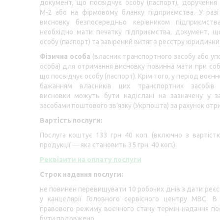
документ, що посвідчує особу (паспорт), дорученн
М-2 або на фірмовому бланку підприємства. У раз
висновку безпосередньо керівником підприємств
необхідно мати печатку підприємства, документ, щ
особу (паспорт) та завірений витяг з реєстру юридичних
Фізична особа
(власник транспортного засобу або у
особа) для отримання висновку повинна мати при соб
що посвідчує особу (паспорт). Крім того, у період воєнн
бажанням власників цих транспортних засобів
висновки можуть бути надіслані на зазначену у з
засобами поштового зв’язку (Укрпошта) за рахунок отр
Вартість послуги:
Послуга коштує 133 грн 40 коп. (включно з вартіст
продукції — яка становить 35 грн. 40 коп.).
Реквізити на оплату послуги
Строк надання послуги:
не повинен перевищувати 10 робочих днів з дати реєст
у канцелярії Головного сервісного центру МВС. В
правового режиму воєнного стану термін надання п
бути подовжено.