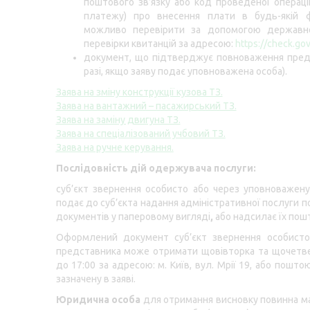
поштового зв’язку або код проведеної операції
платежу) про внесення плати в будь-якій ф
можливо перевірити за допомогою державно
перевірки квитанцій за адресою:
https://check.gov
документ, що підтверджує повноваження пред
разі, якщо заяву подає уповноважена особа).
Заява на зміну конструкції кузова ТЗ.
Заява на вантажний – пасажирський ТЗ.
Заява на заміну двигуна ТЗ.
Заява на спеціалізований учбовий ТЗ.
Заява на ручне керування.
Послідовність дій одержувача послуги:
суб’єкт звернення особисто або через уповноважен
подає до суб’єкта надання адміністративної послуги п
документів у паперовому вигляді
,
або надсилає їх по
Оформлений документ суб’єкт звернення особисто
представника може отримати щовівторка та щочетве
до 17:00 за адресою: м. Київ, вул. Мрії 19, або пошто
зазначену в заяві.
Юридична особа
для отримання висновку повинна ма