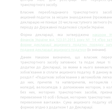
транспортного засобу.
Власник переобладнаного транспортного засо
акцизний податок за місцем знаходження (проживанн
декларацію не пізніше 20 числа наступного звітного (
періоду до Державної податкової служби України.
Форма декларації, яка затверджена
наказом Мі
фінансів України від 123.01.2015 року № 14 «Про з
форми декларації акцизного податку, порядку зап
подання декларації акцизного податку»
(із змінами).
Даним Наказом визначено, що власник переоб
транспортного засобу заповнює та подає лише ті 
додатки до Декларації, за якими в нього виникают
зобов’язання зі сплати акцизного податку. В даному в
розділ Г «Податкові зобов’язання з автомобілів легко
до них, причепів та напівпричепів, мотоциклів 
мопеди), велосипедів з допоміжним мотором, з ко
без них, моторних транспортних засобів, призн
перевезення 10 осіб і більше, моторних транспортних 
перевезення вантажів». Сума акцизного податку о
формою згідно з додатком 1 до Декларації.