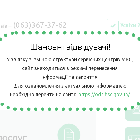
(063)367-37-62
Успіхи 
аїв
Шановні відвідувачі!
У зв’язку зі зміною структури сервісних центрів МВС,
ІЯ
Е-ЗАПИС
КОНТАКТИ
БЕЗБАР’ЄРН
сайт знаходиться в режимі перенесення
інформації та закриття.
Реквізити для оплати послуг у сервісних центрах МВС
Для ознайомлення з актуальною інформацією
необхідно перейти на сайті:
https://ods.hsc.gov.ua/
у сервісних центрах МВС