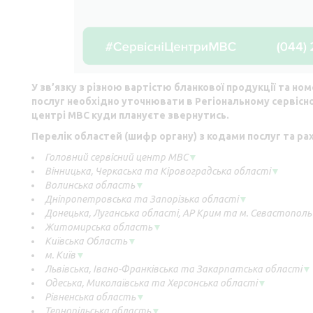
У зв’язку з різною вартістю бланкової продукції та но
послуг необхідно уточнювати в Регіональному сервісн
центрі МВС куди плануєте звернутись.
Перелік областей (шифр органу) з кодами послуг та ра
Головний сервісний центр МВС
▼
Вінницька, Черкаська та Кіровоградська області
▼
Волинська область
▼
Дніпропетровська та Запорізька області
▼
Донецька, Луганська області, АР Крим та м. Севастополь
Житомирська область
▼
Київська Область
▼
м. Київ
▼
Львівська, Івано-Франківська та Закарпатська області
▼
Одеська, Миколаївська та Херсонська області
▼
Рівненська область
▼
Тернопільська область
▼