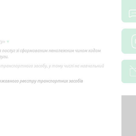
жу»
▼
я послуг зі сформованим неналежним чином кодом
уги.
транспортного засобу, у тому числі на навчальний
ержавного реєстру транспортних засобів