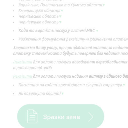
Харківська, Полтавська та Сумська області
▼
Хмельницька область
▼
Чернігівська область
▼
Чернівецька область
▼
Коди та вартість послуг у системі МВС
▼
Роз’яснення формування реквізиту «Призначення плате
Звертаємо Вашу увагу, що при здійсненні оплати за наданн
платежу сплачені кошти будуть повернені без надання посл
Реквізити
для оплати послуги
погодження переобладнання
транспортний засіб
Реквізити
для оплати послуги надання
витягу з Єдиного д
Посилання на сайти з реквізитами супутніх структур
▼
Як повернути кошти?
▼