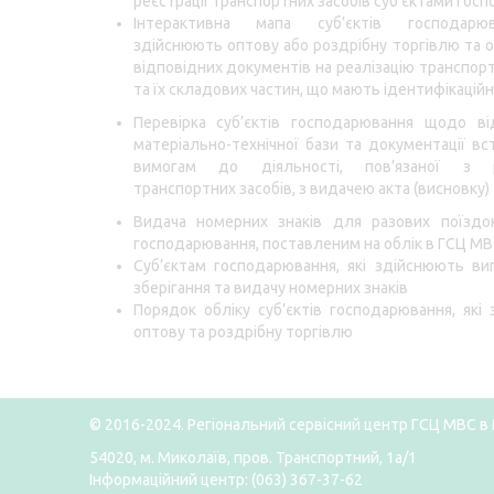
реєстрації транспортних засобів суб’єктами гос
Інтерактивна мапа суб’єктів господарюв
здійснюють оптову або роздрібну торгівлю та
відповідних документів на реалізацію транспорт
та їх складових частин, що мають ідентифікаційн
Перевірка суб’єктів господарювання щодо ві
матеріально-технічної бази та документації вс
вимогам до діяльності, пов’язаної з ре
транспортних засобів, з видачею акта (висновку)
Видача номерних знаків для разових поїздок
господарювання, поставленим на облік в ГСЦ М
Суб’єктам господарювання, які здійснюють ви
зберігання та видачу номерних знаків
Порядок обліку суб’єктів господарювання, які
оптову та роздрібну торгівлю
© 2016-2024. Регіональний сервісний центр ГСЦ МВС в 
54020, м. Миколаїв, пров. Транспортний, 1а/1
Інформаційний центр: (063) 367-37-62