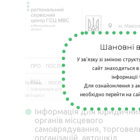
м. Микол
Шановні ві
У зв’язку зі зміною структ
ПРО
ПОСЛУГИ
КАБІНЕТ
Е-ЗАПИС
КОНТ
сайт знаходиться в
інформації 
РСЦ
ВОДІЯ
Головна
ПОСЛУГИ
Для ознайомлення з а
Інформація для юридичних осіб, органів місцевого с
необхідно перейти на сай
автошкіл
Інформація для юридичних
органів місцевого
самоврядування, торговел
організацій, автошкіл