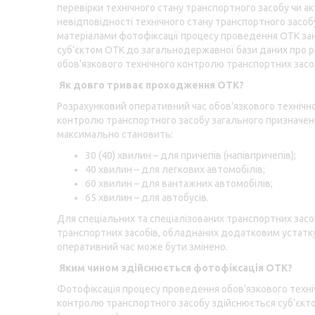
перевірки технічного стану транспортного засобу чи ак
невідповідності технічного стану транспортного засобу
матеріалами фотофіксації процесу проведення ОТК за
суб’єктом ОТК до загальнодержавної бази даних про 
обов’язкового технічного контролю транспортних засоб
Як довго триває проходження ОТК?
Розрахунковий оперативний час обов’язкового технічн
контролю транспортного засобу загального призначен
максимально становить:
30 (40) хвилин – для причепів (напівпричепів);
40 хвилин – для легкових автомобілів;
60 хвилин – для вантажних автомобілів;
65 хвилин – для автобусів.
Для спеціальних та спеціалізованих транспортних засо
транспортних засобів, обладнаних додатковим устатк
оперативний час може бути змінено.
Яким чином здійснюється фотофіксація ОТК?
Фотофіксація процесу проведення обов’язкового техні
контролю транспортного засобу здійснюється суб’єкт