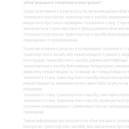
обов’язкового технічного контролю?
У разі позитивного результату після проведення обов’
технічного контролю транспортного засобу замовнико
видається протокол перевірки технічного стану. У про
зазначається строк чергового проходження обов’язков
технічного контролю транспортного засобу відповідно
періодичності проходження.
У разі негативного результату перевірки технічного ст
транспортного засобу або невідповідності даних у сві
реєстрацію транспортного засобу даним ідентифікації
транспортного засобу Виконавець попереджає замовн
виявлену невідповідність та видає акт невідповідност
технічного стану транспортного засобу під розписку (н
невідповідність замовник може самостійно усунути на 
перевірки
технічного стану транспортного засобу, повторна пере
технічного стану транспортного засобу проводиться п
усунення невідповідності, виявленої під час попередн
перевірки).
Також інформація про результати обов’язкового техніч
контролю транспортних засобів, яка зазначена в прото