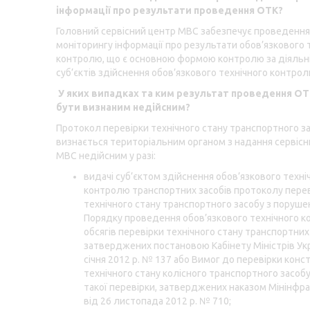
інформації про результати проведення ОТК?
Головний сервісний центр МВС забезпечує проведення
моніторингу інформації про результати обов’язкового 
контролю, що є основною формою контролю за діяльн
суб’єктів здійснення обов’язкового технічного контрол
У яких випадках та ким результат проведення О
бути визнаним недійсним?
Протокол перевірки технічного стану транспортного з
визнається територіальним органом з надання сервісн
МВС недійсним у разі:
видачі суб’єктом здійснення обов’язкового техні
контролю транспортних засобів протоколу пере
технічного стану транспортного засобу з поруш
Порядку проведення обов’язкового технічного к
обсягів перевірки технічного стану транспортних 
затверджених постановою Кабінету Міністрів Укр
січня 2012 р. № 137 або Вимог до перевірки конст
технічного стану колісного транспортного засобу
такої перевірки, затверджених наказом Мінінфр
від 26 листопада 2012 р. № 710;