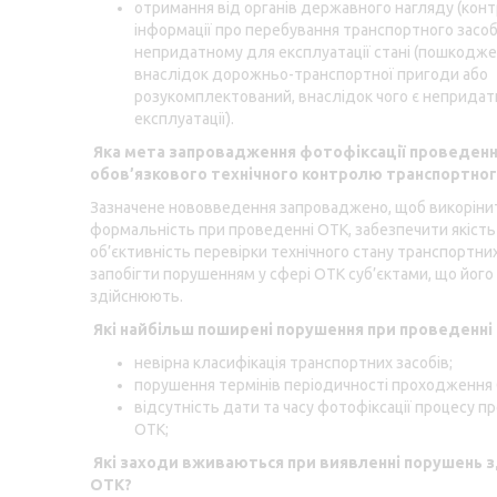
отримання від органів державного нагляду (кон
інформації про перебування транспортного засоб
непридатному для експлуатації стані (пошкодж
внаслідок дорожньо-транспортної пригоди або
розукомплектований, внаслідок чого є неприда
експлуатації).
Яка мета запровадження фотофіксації проведен
обов’язкового технічного контролю транспортног
Зазначене нововведення запроваджено, щоб викоріни
формальність при проведенні ОТК, забезпечити якість 
об’єктивність перевірки технічного стану транспортних
запобігти порушенням у сфері ОТК суб’єктами, що його
здійснюють.
Які найбільш поширені порушення при проведенні
невірна класифікація транспортних засобів;
порушення термінів періодичності проходження
відсутність дати та часу фотофіксації процесу 
ОТК;
Які заходи вживаються при виявленні порушень з
ОТК?