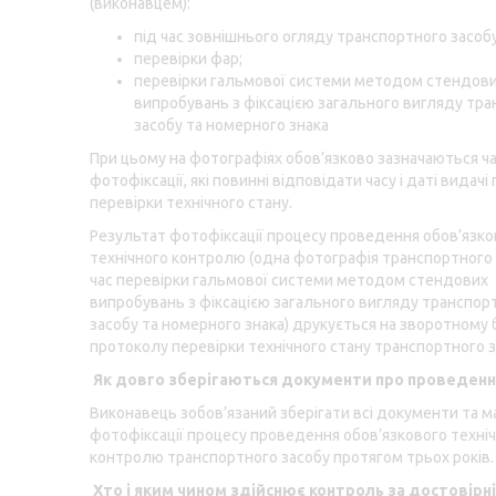
(виконавцем):
під час зовнішнього огляду транспортного засобу
перевірки фар;
перевірки гальмової системи методом стендов
випробувань з фіксацією загального вигляду тр
засобу та номерного знака
При цьому на фотографіях обов’язково зазначаються час
фотофіксації, які повинні відповідати часу і даті видач
перевірки технічного стану.
Результат фотофіксації процесу проведення обов’язко
технічного контролю (одна фотографія транспортного 
час перевірки гальмової системи методом стендових
випробувань з фіксацією загального вигляду транспор
засобу та номерного знака) друкується на зворотному 
протоколу перевірки технічного стану транспортного з
Як довго зберігаються документи про проведенн
Виконавець зобов’язаний зберігати всі документи та м
фотофіксації процесу проведення обов’язкового техні
контролю транспортного засобу протягом трьох років.
Хто і яким чином здійснює контроль за достовірн