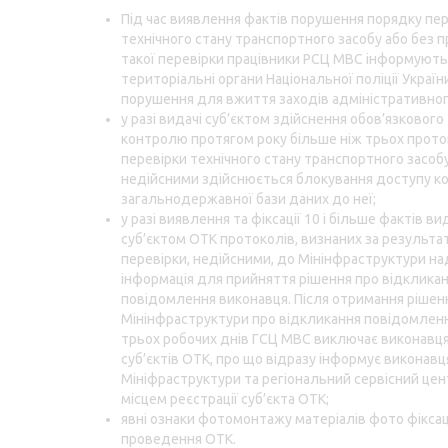
Під час виявлення фактів порушення порядку пер
технічного стану транспортного засобу або без 
такої перевірки працівники РСЦ МВС інформують
територіальні органи Національної поліції України
порушення для вжиття заходів адміністративног
у разі видачі суб’єктом здійснення обов’язкового
контролю протягом року більше ніж трьох прото
перевірки технічного стану транспортного засобу
недійсними здійснюється блокування доступу к
загальнодержавної бази даних до неї;
у разі виявлення та фіксації 10 і більше фактів ви
суб’єктом ОТК протоколів, визнаних за результа
перевірки, недійсними, до Мінінфраструктури н
інформація для прийняття рішення про відклика
повідомлення виконавця. Після отримання рішен
Мінінфраструктури про відкликання повідомлен
трьох робочих днів ГСЦ МВС виключає виконавця
суб’єктів ОТК, про що відразу інформує виконавц
Мініфраструктури та регіональний сервісний цен
місцем реєстрації суб’єкта ОТК;
явні ознаки фотомонтажу матеріалів фото фіксац
проведення ОТК.