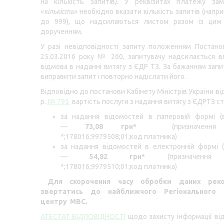
на кількість запитів). У реквізитах платежу зам
«
кількість
» необхідно вказати кількість запитів (напр
до 999), що надсилаються листом разом із цим
дорученням.
У разі невідповідності запиту положенням Постан
25.03.2016 року № 260, запитувачу надсилається 
відмова в наданні витягу з ЄДР ТЗ. За бажанням зап
виправити запит і повторно надіслати його.
Відповідно до постанови Кабінету Міністрів України ві
р.
№ 795
вартість послуги з надання витягу з ЄДРТЗ с
за надання відомостей в паперовій формі (в
—
73,08 грн*
(призначення
*;178016;9979508;01;код платника)
за надання відомостей в електронній формі (
—
54,82 грн*
(призначенн
*;178016;9979510;01;код платника)
Для скорочення часу обробки даних реко
звертатись до найближчого Регіонального с
центру МВС.
АТЕСТАТ ВІДПОВІДНОСТІ
щодо захисту інформації ві