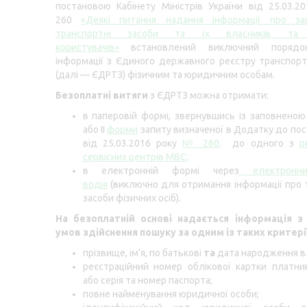
постановою Кабінету Міністрів України від 25.03.
260
«Деякі питання надання інформації про зар
транспортні засоби та їх власників та 
користувачів»
встановлений виключний порядо
інформації з Єдиного державного реєстру транспорт
(далі — ЄДРТЗ) фізичним та юридичним особам.
Безоплатні витяги
з ЄДРТЗ можна отримати:
в паперовій формі, звернувшись із заповненою
або ІІ
форми
запиту визначеної в Додатку до по
від 25.03.2016 року
№ 260,
до одного з
р
сервісних центрів МВС
;
в електронній формі через
електронн
водія
(виключно для отримання інформації про 
засоби фізичних осіб).
На безоплатній основі надається інформація 
умов здійснення пошуку за одним із таких критері
прізвище, ім’я, по батькові
та
дата народження в
реєстраційний номер облікової картки платни
або серія та номер паспорта;
повне найменування юридичної особи;