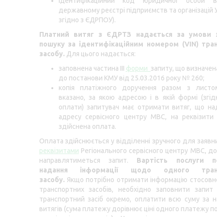
ідентифікаційний код юридичної особи 
державному реєстрі підприємств та організацій 
згідно з ЄДРПОУ).
Платний витяг з ЄДРТЗ надається за умови з
пошуку за ідентифікаційним номером (VIN) тра
засобу.
Для цього надається:
заповнена частина ІІІ
форми
запиту, що визначен
до постанови КМУ від 25.03.2016 року № 260;
копія платіжного доручення разом з листо
вказано, за якою адресою і в якій формі (згі
оплати) запитувач має отримати витяг, що на
адресу сервісного центру МВС, на реквізити
здійснена оплата.
Оплата здійснюється у відділенні зручного для заявн
реквізитами
Регіонального сервісного центру МВС, до
направлятиметься запит.
Вартість послуги п
надання інформації щодо одного транс
засобу.
Якщо потрібно отримати інформацію стосовн
транспортних засобів, необхідно заповнити запит
транспортний засіб окремо, оплатити всю суму за н
витягів (сума платежу дорівнює ціні одного платежу 