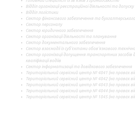
Головний спеціаліст із зв’язків з громадськістю
Відділ організації реєстраційної діяльності та допус
Відділ логістики
Сектор фінансового забезпечення та бухгалтерського
Сектор персоналу
Сектор юридичного забезпечення
Сектор організації діяльності та планування
Сектор документального забезпечення
Сектор взаємодії із суб’єктами обов’язкового техніч
Сектор організації допущення транспортних засобів 
кваліфікації водіїв
Сектор інформатизації та довідкового забезпечення
Територіальний сервісний центр № 4841 (на правах від
Територіальний сервісний центр № 4842 (на правах від
Територіальний сервісний центр № 4843 (на правах від
Територіальний сервісний центр № 4844 (на правах відд
Територіальний сервісний центр № 1845 (на правах відд