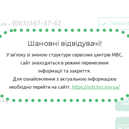
(063)367-37-62
Успіхи 
аїв
Шановні відвідувачі!
У зв’язку зі зміною структури сервісних центрів МВС,
ІЯ
Е-ЗАПИС
КОНТАКТИ
БЕЗБАР’ЄРН
сайт знаходиться в режимі перенесення
інформації та закриття.
центру ГСЦ МВС в Миколаївськійобласті (філія ГСЦ МВС)
Для ознайомлення з актуальною інформацією
необхідно перейти на сайті:
https://ods.hsc.gov.ua/
існого центру ГСЦ МВС в
ГСЦ МВС)