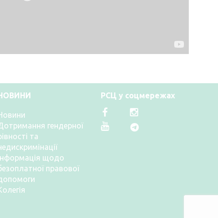
НОВИНИ
РСЦ у соцмережах
Новини
Дотримання гендерної
рівності та
недискримінації
Інформація щодо
безоплатної правової
допомоги
Колегія