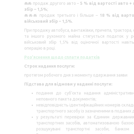
🚘
🚘
продаж другого авто –
5 % від вартості авто +
збір – 1,5%
;
🚘
🚘
🚘
продаж третього і більше –
18 % від варто
військовий збір – 1,5%
.
При продажу автобуса, вантажівки, причепа, трактора,
та іншого рухомого майна стягується податок у р
військовий збір 1,5% від оціночної вартості наві
операцію в році.
Роз’яснення щодо сплати податків
Строк надання послуги:
протягом робочого дня з моменту одержання заяви
Підстава для відмови у наданні послуги:
подання до суб’єкта надання адміністративн
неповного пакета документів;
невідповідність ідентифікаційних номерів склад
транспортного засобу із зазначеними в поданих 
у результаті перевірки за Єдиним державни
транспортних засобів, автоматизованою базо
розшукувані транспортні засоби, бан