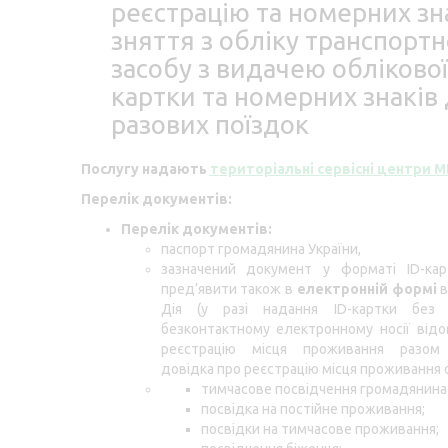
реєстрацію та номерних зна
зняття з обліку транспортн
засобу з видачею облікової
картки та номерних знаків
разових поїздок
Послугу надають
територіальні сервісні центри 
Перелік документів:
Перелік документів:
паспорт громадянина України,
зазначений документ у форматі ID-ка
пред’явити також в
електронній формі
в
Дія (у разі надання ID-картки без
безконтактному електронному носії від
реєстрацію місця проживання разом
довідка про реєстрацію місця проживання о
тимчасове посвідчення громадянина 
посвідка на постійне проживання;
посвідки на тимчасове проживання;