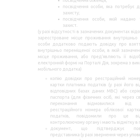
посвідчення біженця;
посвідчення особи, яка потребує 
захисту;
посвідчення особи, якій надано 
захист.
(у разі відсутності в зазначених документах ві
зареєстроване місце проживання внутрішньо 
особи додатково подають довідку про взятт
внутрішньо переміщеної особи, в якій зазначе
місце проживання, або пред’являють її відо
електронній формі на Порталі Дія, зокрема з ви
мобільного додатка)
копію довідки про реєстраційний номер
картки платника податків (у разі його ві
відповідних базах даних МВС) або сері
паспорта (для фізичних осіб, які через св
переконання відмовилися від п
реєстраційного номера облікової картк
податків, повідомили про це від
контролюючому органу і мають відмітку в п
документ, що підтверджує повн
представника (у разі звернення через упо