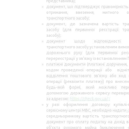
представника);
документ, що підтверджує правомірність
отримання, ввезення, митного о
транспортного засобу;
документ, де зазначена вартість тра
засобу (для первинної реєстрації тра
засобу);
документ щодо відповідності ко
транспортного засобу установленим вимо
дорожнього руху (для первинної реєс
перереєстрації у зв’язку із встановленням 
платіжні документи (платіжні доручення, 
кодом проведеної операції або відміт
відділення поштового зв’язку або код 
операції (реквізити платежу) про внесе
будь-якій формі, який можливо пер
допомогою державного сервісу перевірк
за адресою:
https://check.gov.ua/
;
у разі оформлення договору купівлі
сервісному центрі МВС, необхідно надати
середньоринкову вартість транспортног
документ про сплату податку на дохід 
об’єкта рухомого майна (виключення с