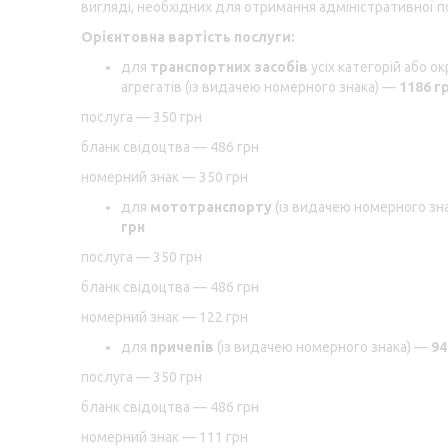
вигляді, необхідних для отримання адміністративної п
Орієнтовна вартість послуги:
для
транспортних засобів
усіх категорій або о
агрегатів (із видачею номерного знака) —
1186 г
послуга — 350 грн
бланк свідоцтва — 486 грн
номерний знак — 350 грн
для
мототранспорту
(із видачею номерного зн
грн
послуга — 350 грн
бланк свідоцтва — 486 грн
номерний знак — 122 грн
для
причепів
(із видачею номерного знака) —
94
послуга — 350 грн
бланк свідоцтва — 486 грн
номерний знак — 111 грн