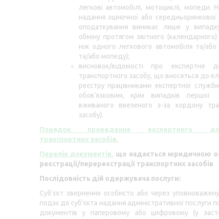
легкові автомобілі, мотоциклі, мопеди. Н
надання оціночної або середньоринкової 
оподаткування виникає лише у випадк
обміну протягом звітного (календарного)
ніж одного легкового автомобіля та/або
та/або мопеду);
висновок/відомості про експертне д
транспортного засобу, що вносяться до е
реєстру працівниками експертної служб
обов’язковим, крім випадків першої 
вживаного ввезеного з-за кордону тра
засобу).
Порядок проведення експертного дос
транспортних засобів.
Перелік документів
,
що надається юридичною о
реєстрації/перереєстрації транспортних засобів
Послідовність дій одержувача послуги:
Суб’єкт звернення особисто або через уповноважен
подає до суб’єкта надання адміністративної послуги п
документів у паперовому або цифровому (у засто