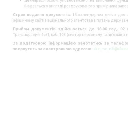
декларація особи, уповноваженої на виконання функц
(надається у вигляді роздрукованого примірника запов
Строк подання документів
: 15 календарних днів з дня
офіційному сайті Національного агентства з питань державн
Прийом документів здійснюється до 18.00 год. 02 
Транспортний, 1а/1, каб. 103 (сектор персоналу та зв’язків з
За додатковою інформацією звертатись за телефон
звернутись за електронною адресою:
skz_rsc_nik@ukr.n