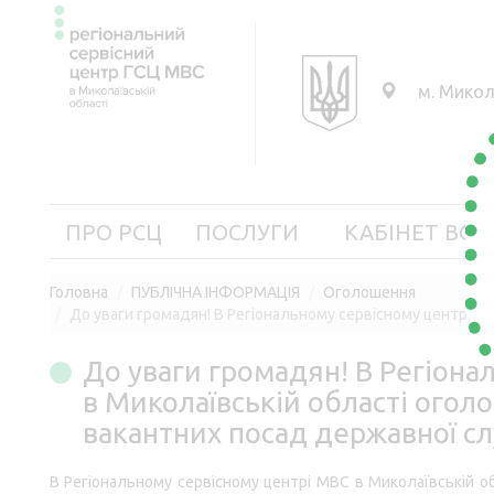
м. Микол
ПРО РСЦ
ПОСЛУГИ
КАБІНЕТ ВОД
Головна
ПУБЛІЧНА ІНФОРМАЦІЯ
Оголошення
До уваги громадян! В Регіональному сервісному центрі М
До уваги громадян! В Регіона
в Миколаївській області огол
вакантних посад державної с
В Регіональному сервісному центрі МВС в Миколаївській об