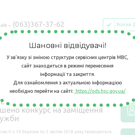
(063)367-37-62
Успіхи 
аїв
Шановні відвідувачі!
У зв’язку зі зміною структури сервісних центрів МВС,
ІЯ
Е-ЗАПИС
КОНТАКТИ
БЕЗБАР’ЄРН
сайт знаходиться в режимі перенесення
інформації та закриття.
Для ознайомлення з актуальною інформацією
ВС в Миколаївській області оголошено конкурс на заміщення вакан
необхідно перейти на сайті:
https://ods.hsc.gov.ua/
льному сервісному центрі МВС
ошено конкурс на заміщення
лужби
ласті з 19 березня по 2 квітня 2018 року проводиться