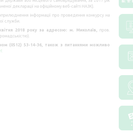
ій держави або місцевого самоврядування, за 2017 рік
неної декларації на офіційному веб-сайті НАЗК).
 оприлюднення інформації про проведення конкурсу на
ої служби.
квітня 2018 року за адресою: м. Миколаїв,
пров.
 громадськістю).
ом (0512) 53-14-36, також з питаннями можливо
et