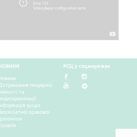
НОВИНИ
РСЦ у соцмережах
Новини
Дотримання гендерної
рівності та
недискримінації
Інформація щодо
безоплатної правової
допомоги
Колегія