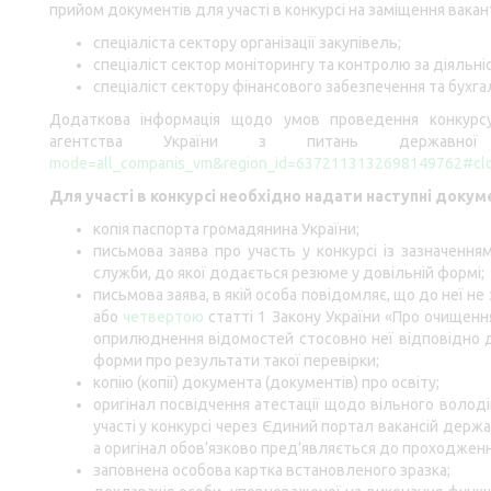
прийом документів для участі в конкурсі на заміщення вака
спеціаліста сектору організації закупівель;
спеціаліст сектор моніторингу та контролю за діяльні
спеціаліст сектору фінансового забезпечення та бухга
Додаткова інформація щодо умов проведення конкурсу 
агентства України з питань державн
mode=all_companis_vm&region_id=6372113132698149762#cl
Для участі в конкурсі необхідно надати наступні докум
копія паспорта громадянина України;
письмова заява про участь у конкурсі із зазначенн
служби, до якої додається резюме у довільній формі;
письмова заява, в якій особа повідомляє, що до неї н
або
четвертою
статті 1 Закону України «Про очищенн
оприлюднення відомостей стосовно неї відповідно д
форми про результати такої перевірки;
копію (копії) документа (документів) про освіту;
оригінал посвідчення атестації щодо вільного волод
участі у конкурсі через Єдиний портал вакансій держ
а оригінал обов’язково пред’являється до проходженн
заповнена особова картка встановленого зразка;