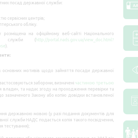
нтних посад державної служби:
стю сервісних центрів;
лтерського обліку.
розміщена на офіційному веб-сайті Національного
ої служби (
http://portal.nads.gov.ua/view_doc.html?
ose
).
енти:
ям основних мотивів щодо зайняття посади державної
е застосовуються заборони, визначені
частиною третьою
я влади», та надає згоду на проходження перевірки та
о зазначеного Закону або копію довідки встановленої
іння державною мовою (у разі подання документів для
авної служби НАДС подається копія такого посвідчення,
я тестування);