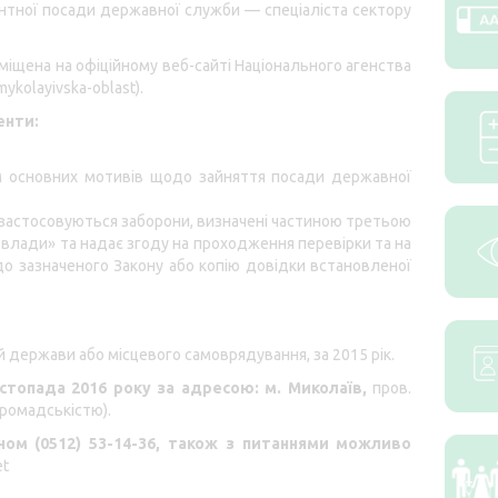
антної посади державної служби — спеціаліста сектору
іщена на офіційному веб-сайті Національного агенства
mykolayivska-oblast
).
енти:
ям основних мотивів щодо зайняття посади державної
е застосовуються заборони, визначені
частиною третьою
 влади» та надає згоду на проходження перевірки та на
о зазначеного Закону або копію довідки встановленої
 держави або місцевого самоврядування, за 2015 рік.
стопада 2016 року за адресою: м. Миколаїв,
пров.
 громадськістю).
ом (0512) 53-14-36, також з питаннями можливо
et