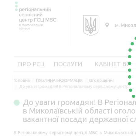
м. Микол
ПРО РСЦ
ПОСЛУГИ
КАБІНЕТ ВОД
Головна
ПУБЛІЧНА ІНФОРМАЦІЯ
Оголошення
До уваги громадян! В Регіональному сервісному центрі М
До уваги громадян! В Регіона
в Миколаївській області огол
вакантної посади державної 
В Регіональному сервісному центрі МВС в Миколаївській 