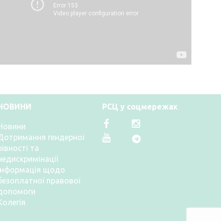
НОВИНИ
РСЦ у соцмережах
Новини
Дотримання гендерної
рівності та
недискримінації
Інформація щодо
безоплатної правової
допомоги
Колегія