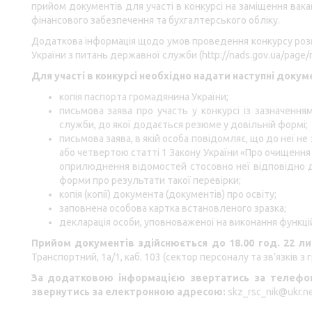
прийом документів для участі в конкурсі на заміщення вак
фінансового забезпечення та бухгалтерського обліку.
Додаткова інформація щодо умов проведення конкурсу розм
України з питань державної служби (
http://nads.gov.ua/page/
Для участі в конкурсі необхідно надати наступні докум
копія паспорта громадянина України;
письмова заява про участь у конкурсі із зазначенн
служби, до якої додається резюме у довільній формі;
письмова заява, в якій особа повідомляє, що до неї н
або
четвертою
статті 1 Закону України «Про очищення
оприлюднення відомостей стосовно неї відповідно д
форми про результати такої перевірки;
копія (копії) документа (документів) про освіту;
заповнена особова картка встановленого зразка;
декларація особи, уповноваженої на виконання функцій
Прийом документів здійснюється до 18.00 год. 22 ли
Транспортний, 1а/1, каб. 103 (сектор персоналу та зв’язків з
За додатковою інформацією звертатись за телефон
звернутись за електронною адресою:
skz_rsc_nik@ukr.n