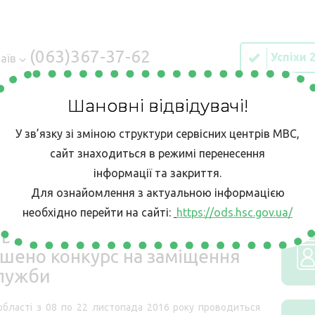
(063)367-37-62
Успіхи 
аїв
Шановні відвідувачі!
У зв’язку зі зміною структури сервісних центрів МВС,
ІЯ
Е-ЗАПИС
КОНТАКТИ
БЕЗБАР’ЄРН
сайт знаходиться в режимі перенесення
інформації та закриття.
Для ознайомлення з актуальною інформацією
ВС в Миколаївській області оголошено конкурс на заміщення вакан
необхідно перейти на сайті:
https://ods.hsc.gov.ua/
льному сервісному центрі МВС
ошено конкурс на заміщення
служби
області з 08 по 22 листопада 2016 року проводиться