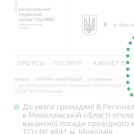
м. Микол
ПРО РСЦ
ПОСЛУГИ
КАБІНЕТ ВОД
Головна
ПУБЛІЧНА ІНФОРМАЦІЯ
Оголошення
До уваги громадян! В Регіональному сервісному центрі М
ТСЦ № 4841 м. Миколаїв
До уваги громадян! В Регіона
в Миколаївській області огол
вакантної посади провідного 
ТСЦ № 4841 м. Миколаїв