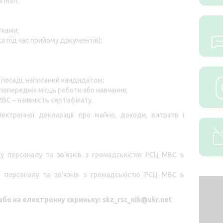
гінал;
тками;
я під час прийому документів);
 посаді, написаний кандидатом;
 попередніх місць роботи або навчання;
ВС – наявність сертифікату.
ектронної декларації про майно, доходи, витрати і
ру персоналу та зв’язків з громадськістю РСЦ МВС в
ру персоналу та зв’язків з громадськістю РСЦ МВС в
або на електронну скриньку:
skz
_
rsc
_
nik
@
ukr
.
net