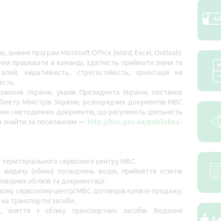
 знання програм Microsoft Office (Word, Excel, Outlook)
іння працювати в команді, здатність приймати зміни та
ей, ініціативність, стресостійкість, орієнтація на
ість.
законів України, указів Президента України, постанов
бінету Міністрів України, розпорядчих документів МВС
вних і методичних документів, що регулюють діяльність
а знайти за посиланням —
http://hsc.gov.ua/publichna-
 територіального сервісного центру МВС.
идачу (обмін) посвідчень водія, прийняття іспитів
овідних обліків та документації.
ому сервісному центрі МВС договорів купівлі-продажу,
 на транспортні засоби.
), зняття з обліку транспортних засобів. Ведення