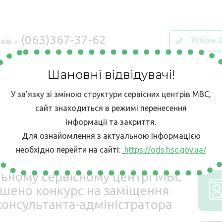
(063)367-37-62
Успіхи 
аїв
Шановні відвідувачі!
У зв’язку зі зміною структури сервісних центрів МВС,
ІЯ
Е-ЗАПИС
КОНТАКТИ
БЕЗБАР’ЄРН
сайт знаходиться в режимі перенесення
інформації та закриття.
Для ознайомлення з актуальною інформацією
ВС в Миколаївській області оголошено конкурс на заміщення вакан
необхідно перейти на сайті:
https://ods.hsc.gov.ua/
льному сервісному центрі МВС
ошено конкурс на заміщення
консультанта-адміністратора