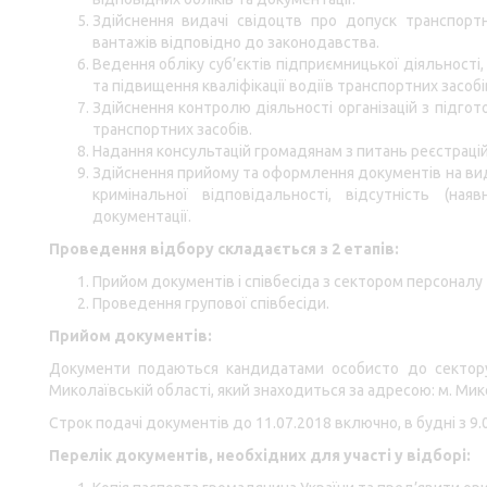
Здійснення видачі свідоцтв про допуск транспорт
вантажів відповідно до законодавства.
Ведення обліку суб’єктів підприємницької діяльності,
та підвищення кваліфікації водіїв транспортних засобі
Здійснення контролю діяльності організацій з підгото
транспортних засобів.
Надання консультацій громадянам з питань реєстрацій
Здійснення прийому та оформлення документів на вида
кримінальної відповідальності, відсутність (ная
документації.
Проведення відбору складається з 2 етапів:
Прийом документів і співбесіда з сектором персоналу 
Проведення групової співбесіди.
Прийом документів:
Документи подаються кандидатами особисто до сектору
Миколаївській області, який знаходиться за адресою: м. Мик
Строк подачі документів до 11.07.2018 включно, в будні з 9.0
Перелік документів, необхідних для участі у відборі: