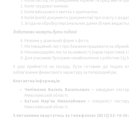
Копія паспорта громадянина України та пред’явити ори
Копія трудової книжки;
Копія військового квитка з оригіналом;
Копія (копії) документа (документів) про освіту з дода
Згода на обробку персональних даних (бланк видаєтьс
додатково можуть бути подані:
Резюме у довільній формі з фото;
Мотиваційний лист про бажання працювати на обраній
Рекомендаційні листи за наявності (характеристики) з
Для учасників Програми ознайомлення з роботою СЦ М
У разі прийняття на посаду, бути готовим до подачі ел
зобов’язання фінансового характеру за попередній рік.
Контактна інформація:
Чепіженко Василь Васильович –
завідувач секто
Миколаївській області;
Батько Мар’ян Миколайович –
спеціаліст секто
Миколаївській області.
З питаннями звертатись за телефоном: (0512) 53-14-36 