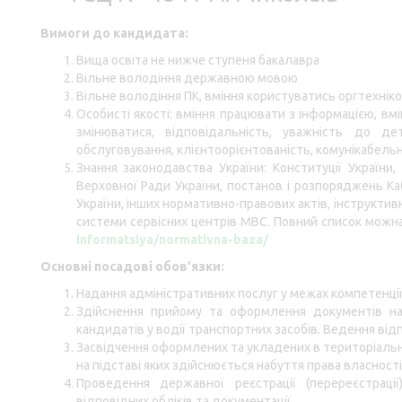
Вимоги до кандидата:
Вища освіта не нижче ступеня бакалавра
Вільне володіння державною мовою
Вільне володіння ПК, вміння користуватись оргтехнікою,
Особисті якості: вміння працювати з інформацією, вм
змінюватися, відповідальність, уважність до детал
обслуговування, клієнтоорієнтованість, комунікабельн
Знання законодавства України: Конституції України, 
Верховної Ради України, постанов і розпоряджень Ка
України, інших нормативно-правових актів, інструкти
системи сервісних центрів МВС. Повний список можн
informatsiya/normativna-baza/
Основні посадові обов’язки:
Надання адміністративних послуг у межах компетенції
Здійснення прийому та оформлення документів на в
кандидатів у водії транспортних засобів. Ведення відп
Засвідчення оформлених та укладених в територіальн
на підставі яких здійснюється набуття права власності
Проведення державної реєстрації (перереєстрації
відповідних обліків та документації.