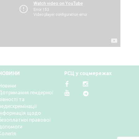
НОВИНИ
РСЦ у соцмережах
Новини
Дотримання гендерної
рівності та
недискримінації
Інформація щодо
безоплатної правової
допомоги
Колегія