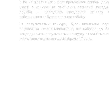
6 по 21 жовтня 2016 року проводився прийом доку
участі в конкурсі на заміщення вакантної посади
служби — провідного спеціаліста сектору фі
забезпечення та бухгалтерського обліку.
За результатами конкурсу було визначено пе
Звірковська Тетяна Миколаївна, яка набрала 4,9 б
кандидатом за результатами конкурсу стала Семене
Миколаївна, яка на конкурсі набрала 4,7 бала.