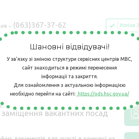
(063)367-37-62
Успіхи 
аїв
Шановні відвідувачі!
У зв’язку зі зміною структури сервісних центрів МВС,
ІЯ
Е-ЗАПИС
КОНТАКТИ
БЕЗБАР’ЄРН
сайт знаходиться в режимі перенесення
інформації та закриття.
Для ознайомлення з актуальною інформацією
 області оголошено конкурс на заміщення вакантних посад державн
необхідно перейти на сайті:
https://ods.hsc.gov.ua/
ентрі МВС в Миколаївській
а заміщення вакантних посад
йом документів для участі в конкурсі на