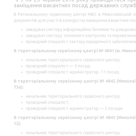
заміщення вакантних посад державних службо
В Регіональному сервісному центрі МВС в Миколаївській о
документів для участі в конкурсі на заміщення вакантних по
завідувач сектору інформаційної безпеки та довідков
завідувач сектору технічного контролю та перевезен
провідний спеціаліст сектору юридичного забезпечен
В територіальному сервісному центрі № 4841 (м. Микол
начальник територіального сервісного центру;
провідний спеціаліст — 5 посад;
провідний спеціаліст-адміністратор -11 посад.
В територіальному сервісному центрі № 4842 (Миколаї
73а
):
начальник територіального сервісного центру;
провідний спеціаліст;
провідний спеціаліст-адміністратор — 2 посади.
В територіальному сервісному центрі № 4843 (Миколаї
12
):
начальник територіального сервісного центру;