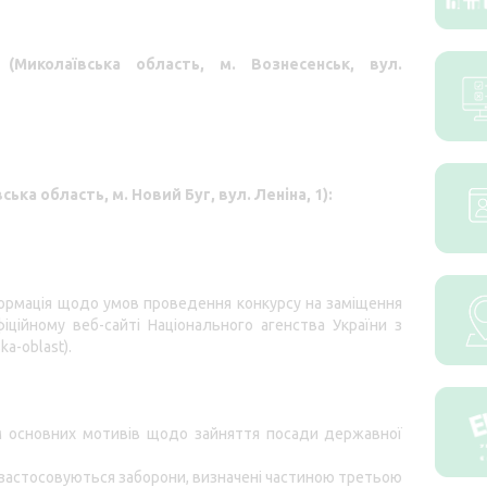
(Миколаївська область, м. Вознесенськ,
вул.
ська область, м. Новий Буг,
вул. Леніна, 1
):
ормація щодо умов проведення конкурсу на заміщення
ційному веб-сайті Національного агенства України з
ka-oblast
).
ям основних мотивів щодо зайняття посади державної
е застосовуються заборони, визначені
частиною третьою