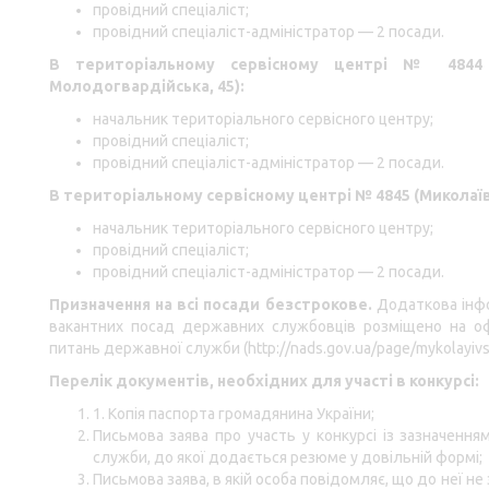
провідний спеціаліст;
провідний спеціаліст-адміністратор — 2 посади.
В територіальному сервісному центрі № 4844 
Молодогвардійська, 45
):
начальник територіального сервісного центру;
провідний спеціаліст;
провідний спеціаліст-адміністратор — 2 посади.
В територіальному сервісному центрі № 4845 (Миколаїв
начальник територіального сервісного центру;
провідний спеціаліст;
провідний спеціаліст-адміністратор — 2 посади.
Призначення на всі посади безстрокове.
Додаткова інф
вакантних посад державних службовців розміщено на офі
питань державної служби (
http://nads.gov.ua/page/mykolayivs
Перелік документів, необхідних для участі в конкурсі:
1. Копія паспорта громадянина України;
Письмова заява про участь у конкурсі із зазначенн
служби, до якої додається резюме у довільній формі;
Письмова заява, в якій особа повідомляє, що до неї н