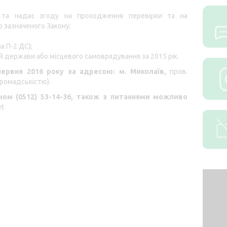
 та надає згоду на проходження перевірки та на
 зазначеного Закону;
 П-2 ДС);
й держави або місцевого самоврядування за 2015 рік.
червня 2016 року за адресою: м. Миколаїв,
пров.
 громадськістю).
ом (0512) 53-14-36, також з питаннями можливо
et