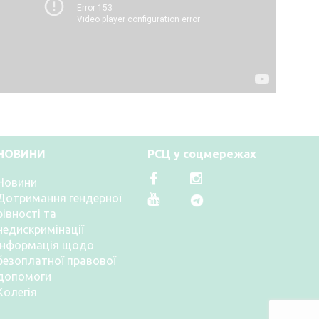
НОВИНИ
РСЦ у соцмережах
Новини
Дотримання гендерної
рівності та
недискримінації
Інформація щодо
безоплатної правової
допомоги
Колегія