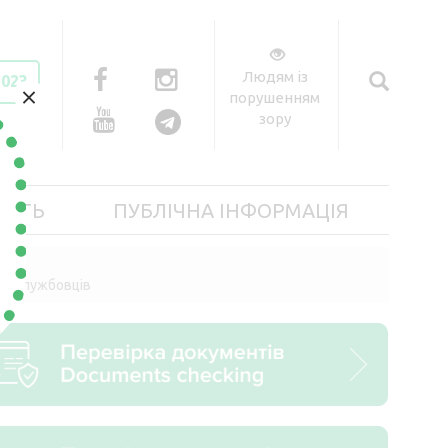
Людям із
2023
×
порушенням
зору
ІСТЬ
ПУБЛІЧНА ІНФОРМАЦІЯ
их службовців