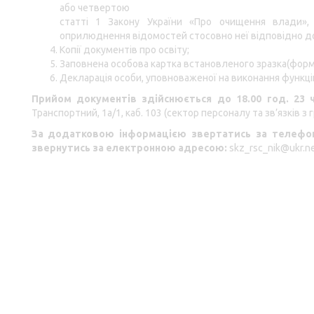
або
четвертою
статті 1 Закону України «Про очищення влади»,
оприлюднення відомостей стосовно неї відповідно до
Копії документів про освіту;
Заповнена особова картка встановленого зразка(форма
Декларація особи, уповноваженої на виконання функці
Прийом документів здійснюється до 18
.00
год. 23 
Транспортний, 1а/1, каб. 103 (сектор персоналу та зв’язків з
За додатковою інформацією звертатись за телефон
звернутись за електронною адресою:
skz_rsc_nik@ukr.n