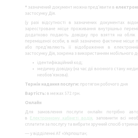
*
зазначений документ можна пред’явити в
електрон
застосунку Дія.
(у разі відсутності в зазначених документах від
зареєстроване місце проживання внутрішньо перем
додатково подають довідку про взяття на облік 
переміщеної особи, в якій зазначено фактичне місце 
або пред’являють її відображення в електронн
застосунку Дія, зокрема з використанням мобільного д
ідентифікаційний код;
медичну довідку (на час дії воєнного стану мед
необов’язкова).
Термін надання послуги:
протягом робочого дня
Вартість:
в межах 572 грн.
Онлайн
Для замовлення послуги онлайн потрібно авто
в
Електронному кабінеті водія
,
заповнити всі необ
сплатити за послугу та вибрати зручний спосіб отрима
— у відділенні АТ «Укрпошта»;