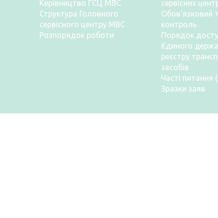
Керівництво ГСЦ МВС
сервісних цент
Структура Головного
Обов’язковий т
сервісного центру МВС
контроль
Розпорядок роботи
Порядок досту
Єдиного держа
реєстру транс
засобів
Часті питання 
Зразки заяв