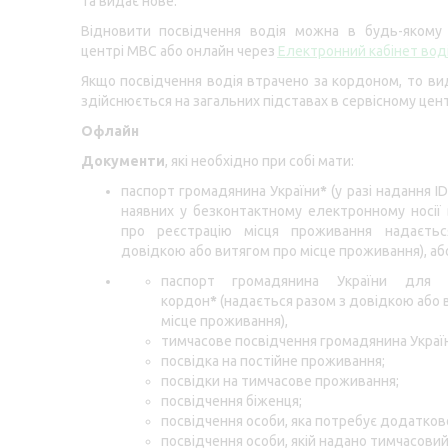
та видає нове.
Відновити посвідчення водія можна в будь-якому 
центрі МВС або онлайн через
Електронний кабінет вод
Якщо посвідчення водія втрачено за кордоном, то ви
здійснюється на загальних підставах в сервісному цен
Офлайн
Документи
, які необхідно при собі мати:
паспорт громадянина України
*
(у разі надання I
наявних у безконтактному електронному носії
про реєстрацію місця проживання надаєть
довідкою або витягом про місце проживання), аб
паспорт громадянина України для 
кордон
*
(надається разом з довідкою або 
місце проживання),
тимчасове посвідчення громадянина Украї
посвідка на постійне проживання;
посвідки на тимчасове проживання;
посвідчення біженця;
посвідчення особи, яка потребує додатково
посвідчення особи, якій надано тимчасовий