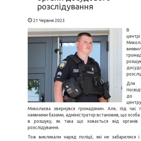
розслідування
21 Червня 2023
В се
цен
Микол
вияви
грома
розшу
досуд
розслі
Для
посві
до с
цен
Миколаєва звернувся громадянин. Але, під час п
наявними базами, адміністратор встановив, що особа
в розшуку, як така що ховається від органів
розслідування.
Тож викликали наряд поліції, які не забарилися і