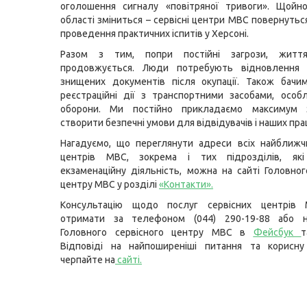
оголошення сигналу «повітряної тривоги». Щойно
області зміниться – сервісні центри МВС повернутьс
проведення практичних іспитів у Херсоні.
Разом з тим, попри постійні загрози, життя
продовжується. Люди потребують відновлення 
знищених документів після окупації. Також бачи
реєстраційні дії з транспортними засобами, особ
оборони. Ми постійно прикладаємо максимум 
створити безпечні умови для відвідувачів і наших прац
Нагадуємо, що переглянути адреси всіх найближч
центрів МВС, зокрема і тих підрозділів, як
екзаменаційну діяльність, можна на сайті Головног
центру МВС у розділі
«Контакти»
.
Консультацію щодо послуг сервісних центрів
отримати за телефоном (044) 290-19-88 або н
Головного сервісного центру МВС в
Фейсбук
Відповіді на найпоширеніші питання та корисну
черпайте на
сайті
.