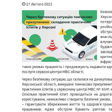
27 Лютого 2025
Кож
Херсо
поте
російс
обстріл
внасл
влучан
будівл
заклад
критич
інфра
таких умовах працюють і продовжують надавати адм
послуги сервісні центри МВС області.
Через безпекову ситуацію, що склалася на деокупова
Херсонської області, вимушені тимчасово призупини
практичних іспитів у сервісному центрі МВС № 6541 
Оскільки практичний іспит проводиться на дорога
користування, неможливо створити безпечні умови, 
– гарантувати збереження життя та здоров’я гром
працівників. Адже обстріли бувають раптові т